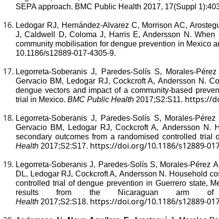
SEPA approach. BMC Public Health 2017, 17(Suppl 1):40
Ledogar RJ, Hernández-Alvarez C, Morrison AC, Arostegu
J, Caldwell D, Coloma J, Harris E, Andersson N. When co
community mobilisation for dengue prevention in Mexico 
10.1186/s12889-017-4305-9.
Legorreta-Soberanis J, Paredes-Solís S, Morales-Pére
Gervacio BM, Ledogar RJ, Cockcroft A, Andersson N. Cove
dengue vectors and impact of a community-based prevent
https://
trial in Mexico.
BMC Public Health
2017;S2:S11.
Legorreta-Soberanis J, Paredes-Solís S, Morales-Pérez
Gervacio BM, Ledogar RJ, Cockcroft A, Andersson N. Ho
secondary outcomes from a randomised controlled trial 
https://doi.org/10.1186/s12889-01
Health
2017;S2:S17.
Legorreta-Soberanis J, Paredes-Solís S, Morales-Pérez 
DL, Ledogar RJ, Cockcroft A, Andersson N. Household cos
controlled trial of dengue prevention in Guerrero state,
results from the Nicaraguan arm 
https://doi.org/10.1186/s12889-01
Health
2017;S2:S18.