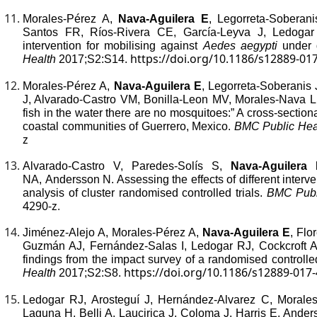
Morales-Pérez A,
Nava-Aguilera E
, Legorreta-Soberan
Santos FR, Ríos-Rivera CE, García-Leyva J, Ledogar
intervention for mobilising against
Aedes aegypti
under d
https://doi.org/10.1186/s12889-01
Health
2017;S2:S14.
Morales-Pérez A,
Nava-Aguilera E
, Legorreta-Soberanis
J, Alvarado-Castro VM, Bonilla-Leon MV, Morales-Nava L,
fish in the water there are no mosquitoes:” A cross-sectiona
coastal communities of Guerrero, Mexico.
BMC Public Hea
z
Alvarado-Castro V, Paredes-Solís S,
Nava-Aguilera 
NA, Andersson N. Assessing the effects of different interve
analysis of cluster randomised controlled trials.
BMC Publ
4290-z
.
Jiménez-Alejo A, Morales-Pérez A,
Nava-Aguilera E
, Flo
Guzmán AJ, Fernández-Salas I, Ledogar RJ, Cockcroft A,
findings from the impact survey of a randomised controlle
https://doi.org/10.1186/s12889-017
Health
2017;S2:S8.
Ledogar RJ, Arosteguí J, Hernández-Alvarez C, Morale
Laguna H, Belli A, Laucirica J, Coloma J, Harris E, Ande