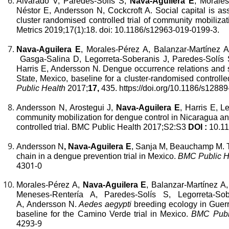
Alvarado V, Paredes-Solís S,
Nava-Aguilera E
, Morale
Néstor E, Andersson N, Cockcroft A. Social capital is as
cluster randomised controlled trial of community mobiliz
Metrics
2019;17(1):18. doi: 10.1186/s12963-019-0199-3.
Nava-Aguilera E
, Morales-Pérez A, Balanzar-Martínez 
Gasga-Salina D, Legorreta-Soberanis J, Paredes-Solís
Harris E, Andersson N
.
Dengue occurrence relations and se
State, Mexico, baseline for a cluster-randomised controll
Public Health
2017;
17,
435.
https://doi.org/10.1186/s1288
Andersson N, Arostegui J,
Nava-Aguilera E
, Harris E, 
community mobilization for dengue control in Nicaragua and
controlled trial. BMC Public Health 2017;S2:S3
DOI :
10.1
Andersson N
, Nava-Aguilera E
, Sanja M, Beauchamp M. Th
chain in a dengue prevention trial in Mexico.
BMC Public H
4301-0
Morales-Pérez A,
Nava-Aguilera E
, Balanzar-Martínez 
Meneses-Rentería A, Paredes-Solís S, Legorreta-So
A, Andersson N.
Aedes aegypti
breeding ecology in Guerre
baseline for the Camino Verde trial in Mexico.
BMC Publ
4293-9