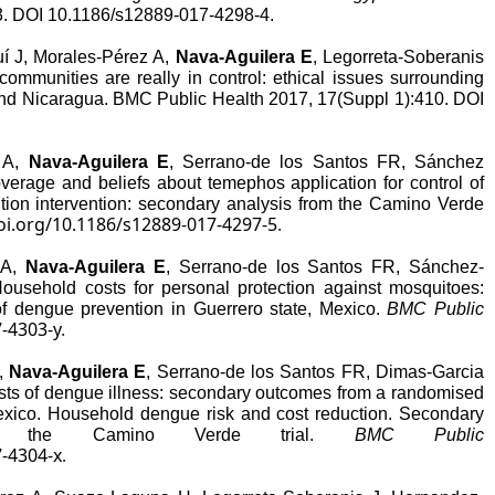
3. DOI 10.1186/s12889-017-4298-4.
í J, Morales-Pérez A,
Nava-Aguilera E
, Legorreta-Soberanis
mmunities are really in control: ethical issues surrounding
and Nicaragua. BMC Public Health 2017, 17(Suppl 1):410. DOI
z A,
Nava-Aguilera E
, Serrano-de los Santos FR, Sánchez
rage and beliefs about temephos application for control of
ion intervention: secondary analysis from the Camino Verde
doi.org/10.1186/s12889-017-4297-5
.
 A,
Nava-Aguilera E
, Serrano-de los Santos FR, Sánchez-
usehold costs for personal protection against mosquitoes:
of dengue prevention in Guerrero state, Mexico.
BMC Public
7-4303-y
.
A,
Nava-Aguilera E
, Serrano-de los Santos FR, Dimas-Garcia
ts of dengue illness: secondary outcomes from a randomised
 Mexico. Household dengue risk and cost reduction. Secondary
of the Camino Verde trial.
BMC Public
7-4304-x
.