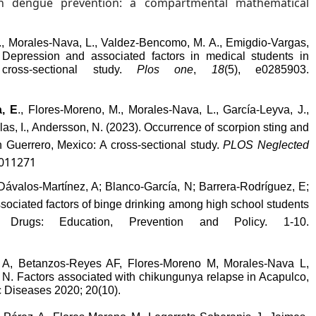
n dengue prevention: a compartmental mathematical
A., Morales-Nava, L., Valdez-Bencomo, M. A., Emigdio-Vargas,
.
Depression and associated factors in medical students in
ross-sectional study.
Plos one
,
18
(5), e0285903.
a, E
., Flores-Moreno, M., Morales-Nava, L., García-Leyva, J.,
s, I., Andersson, N. (2023).
Occurrence of scorpion sting and
in Guerrero, Mexico: A cross-sectional study.
PLOS Neglected
0011271
 Dávalos-Martínez, A; Blanco-García, N; Barrera-Rodríguez, E;
ociated factors of binge drinking among high school students
y.
Drugs: Education, Prevention and Policy. 1-10.
 A, Betanzos-Reyes AF, Flores-Moreno M, Morales-Nava L,
N. Factors associated with chikungunya relapse in Acapulco,
c Diseases 2020; 20(10).