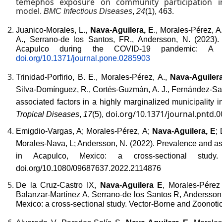
temephos exposure on community participation i
model.
BMC Infectious Diseases
,
24
(1), 463.
Juanico-Morales, L.,
Nava-Aguilera, E
., Morales-Pérez, 
A., Serrano-de los Santos, FR., Andersson, N. (2023)
Acapulco during the COVID-19 pandemic: A c
doi.org/10.1371/journal.pone.0285903
Trinidad-Porfirio, B. E., Morales-Pérez, A.,
Nava-Aguiler
Silva-Domínguez, R., Cortés-Guzmán, A. J., Fernández-Sala
associated factors in a highly marginalized municipality 
doi.org/10.1371/journal.pntd.
Tropical Diseases
,
17
(5),
Emigdio-Vargas, A; Morales-Pérez, A;
Nava-Aguilera, E
;
Morales-Nava, L; Andersson, N. (2022)
.
Prevalence and ass
in Acapulco, Mexico: a cross-sectional stud
doi.org/10.1080/09687637.2022.2114876
De la Cruz-Castro IX,
Nava-Aguilera E
, Morales-Pérez
Balanzar-Martínez A, Serrano-de los Santos R, Andersson 
Mexico: a cross-sectional study. Vector-Borne and Zoonoti