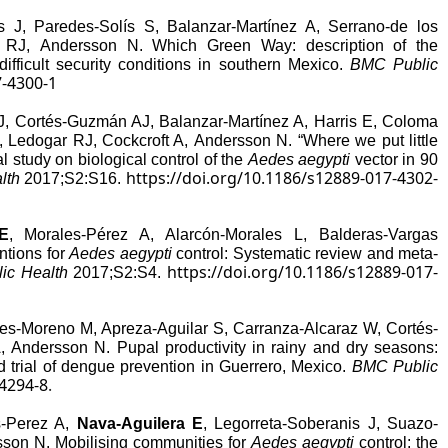
is J, Paredes-Solís S, Balanzar-Martínez A, Serrano-de los
 RJ, Andersson N. Which Green Way: description of the
ifficult security conditions in southern Mexico.
BMC Public
7-4300-1
 J, Cortés-Guzmán AJ, Balanzar-Martínez A, Harris E, Coloma
 Ledogar RJ, Cockcroft A, Andersson N. “Where we put little
l study on biological control of the
Aedes aegypti
vector in 90
https://doi.org/10.1186/s12889-017-4302-
lth
2017;S2:S16.
E
, Morales-Pérez A, Alarcón-Morales L, Balderas-Vargas
ntions for
Aedes aegypti
control: Systematic review and meta-
https://doi.org/10.1186/s12889-017-
ic Health
2017;S2:S4.
res-Moreno M, Apreza-Aguilar S, Carranza-Alcaraz W, Cortés-
 Andersson N. Pupal productivity in rainy and dry seasons:
d trial of dengue prevention in Guerrero, Mexico.
BMC Public
-4294-8
.
s-Perez A,
Nava-Aguilera E
, Legorreta-Soberanis J, Suazo-
rsson N. Mobilising communities for
Aedes aegypti
control: the