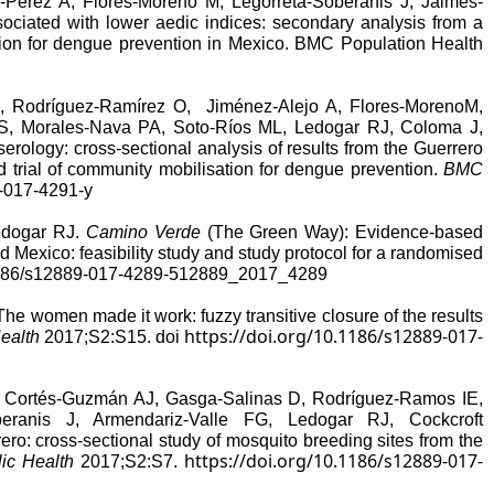
s-Pérez A, Flores-Moreno M, Legorreta-Soberanis J, Jaimes-
sociated with lower aedic indices: secondary analysis from a
ation for dengue prevention in Mexico. BMC Population Health
A, Rodríguez-Ramírez O, Jiménez-Alejo A, Flores-MorenoM,
 S, Morales-Nava PA, Soto-Ríos ML, Ledogar RJ, Coloma J,
rology: cross-sectional analysis of results from the Guerrero
ed trial of community mobilisation for dengue prevention.
BMC
9-017-4291-y
Ledogar RJ.
Camino Verde
(The Green Way): Evidence-based
 Mexico: feasibility study and study protocol for a randomised
186/s12889-017-4289-512889_2017_4289
e women made it work: fuzzy transitive closure of the results
https://doi.org/10.1186/s12889-017-
ealth
2017;S2:S15. doi
A, Cortés-Guzmán AJ, Gasga-Salinas D, Rodríguez-Ramos IE,
beranis J, Armendariz-Valle FG, Ledogar RJ, Cockcroft
ro: cross-sectional study of mosquito breeding sites from the
https://doi.org/10.1186/s12889-017-
ic Health
2017;S2:S7.