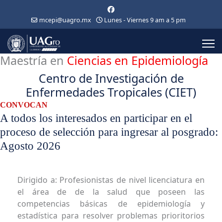
mcepi@uagro.mx
Lunes - Viernes 9 am a 5 pm
Maestría en
Ciencias en Epidemiología
Centro de Investigación de
Enfermedades Tropicales (CIET)
CONVOCAN
A todos los interesados en participar en el
proceso de selección para ingresar al posgrado:
Agosto 2026
Dirigido a: Profesionistas de nivel licenciatura en
el área de de la salud que poseen las
competencias básicas de epidemiología y
estadística para resolver problemas prioritorios