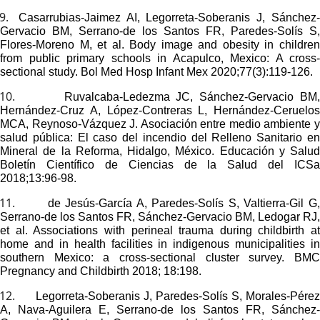
9.
Casarrubias-Jaimez AI, Legorreta-Soberanis J, Sánchez
Gervacio BM, Serrano-de los Santos FR, Paredes-Solís S,
Flores-Moreno M, et al.
Body image and obesity in childre
from public primary schools in Acapulco, Mexico: A cross-
sectional study.
Bol Med Hosp Infant Mex 2020;77(3):119-126.
10.
Ruvalcaba-Ledezma JC, Sánchez-Gervacio BM
Hernández-Cruz A, López-Contreras L, Hernández-Ceruelos
MCA, Reynoso-Vázquez J. Asociación entre medio ambiente y
salud pública: El caso del incendio del Relleno Sanitario en
Mineral de la Reforma, Hidalgo, México. Educación y Salud
Boletín Científico de Ciencias de la Salud del ICSa
2018;13:96-98.
11.
de Jesús-García A, Paredes-Solís S, Valtierra-Gil G
Serrano-de los Santos FR, Sánchez-Gervacio BM, Ledogar RJ,
et al.
Associations with perineal trauma during childbirth at
home and in health facilities in indigenous municipalities in
southern Mexico: a cross-sectional cluster survey.
BMC
Pregnancy and Childbirth 2018; 18:198.
12.
Legorreta-Soberanis J, Paredes-Solís S, Morales-Pére
A, Nava-Aguilera E, Serrano-de los Santos FR, Sánchez-