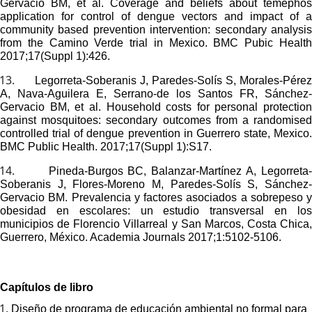
Gervacio BM, et al.
Coverage and beliefs about temephos
application for control of dengue vectors and impact of a
community based prevention intervention: secondary analysis
from the Camino Verde trial in Mexico.
BMC Pubic Healt
2017;17(Suppl 1):426.
13.
Legorreta-Soberanis J, Paredes-Solís S, Morales-Pére
A, Nava-Aguilera E, Serrano-de los Santos FR, Sánchez-
Gervacio BM, et al.
Household costs for personal protection
against mosquitoes: secondary outcomes from a randomised
controlled trial of dengue prevention in Guerrero state, Mexico.
BMC Public Health.
2017;17(Suppl 1):S17.
14.
Pineda-Burgos BC, Balanzar-Martínez A, Legorreta
Soberanis J, Flores-Moreno M, Paredes-Solís S, Sánchez-
Gervacio BM. Prevalencia y factores asociados a sobrepeso y
obesidad en escolares: un estudio transversal en los
municipios de Florencio Villarreal y San Marcos, Costa Chica,
Guerrero, México. Academia Journals 2017;1:5102-5106.
Capítulos de libro
1.
Diseño de programa de educación ambiental no formal para