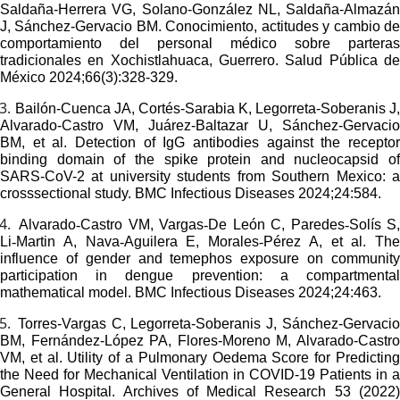
Saldaña-Herrera VG, Solano-González NL, Saldaña-Almazán
J, Sánchez-Gervacio BM. Conocimiento, actitudes y cambio de
comportamiento del personal médico sobre parteras
tradicionales en Xochistlahuaca, Guerrero. Salud Pública de
México 2024;66(3):328-329.
3.
Bailón-Cuenca JA, Cortés-Sarabia K, Legorreta-Soberanis J
Alvarado-Castro VM, Juárez-Baltazar U, Sánchez-Gervacio
BM, et al.
Detection of IgG antibodies against the receptor
binding domain of the spike protein and nucleocapsid of
SARS-CoV-2 at university students from Southern Mexico: a
crosssectional study. BMC Infectious Diseases 2024;24:584.
4.
Alvarado
‑
Castro VM, Vargas
‑
De León C, Paredes
‑
Solís S
Li
‑
Martin A, Nava
‑
Aguilera E, Morales
‑
Pérez A, et al.
The
influence of gender and temephos exposure on community
participation in dengue prevention: a compartmental
mathematical model.
BMC Infectious Diseases 2024;24:463.
5.
Torres-Vargas C, Legorreta-Soberanis J, Sánchez-Gervaci
BM, Fernández-López PA, Flores-Moreno M, Alvarado-Castro
VM, et al.
Utility of a Pulmonary Oedema Score for Predictin
the Need for Mechanical Ventilation in COVID-19 Patients in a
General Hospital. Archives of Medical Research 53 (2022)