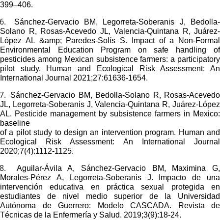
399–406.
6.
Sánchez-Gervacio BM, Legorreta-Soberanis J, Bedolla
Solano R, Rosas-Acevedo JL, Valencia-Quintana R, Juárez-
López AL &amp; Paredes-Solís S. Impact of a Non-Formal
Environmental Education Program on safe handling of
pesticides among Mexican subsistence farmers: a participatory
pilot study. Human and Ecological Risk Assessment: An
International Journal 2021;27:61636-1654.
7.
Sánchez-Gervacio BM, Bedolla-Solano R, Rosas-Acevedo
JL, Legorreta-Soberanis J, Valencia-Quintana R, Juárez-López
AL.
Pesticide management by subsistence farmers in Mexico:
baseline
of a pilot study to design an intervention program.
Human an
Ecological Risk Assessment: An International Journal
2020;7(4):1112-1125.
8.
Aguilar-Ávila A, Sánchez-Gervacio BM, Maximina G
Morales-Pérez A, Legorreta-Soberanis J. Impacto de una
intervención educativa en práctica sexual protegida en
estudiantes de nivel medio superior de la Universidad
Autónoma de Guerrero: Modelo CASCADA. Revista de
Técnicas de la Enfermería y Salud. 2019;3(9):18-24.